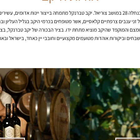
יקב טברנקל הוא יקב בוטיק ישראלי, אשר ממוקם בנחלה 28 במושב צוריאל. יקב טברנקל מתמחה בייצור
 זני ענבים צרפתיים קלאסיים, אשר מטופחים בכרמי היקב בגליל העליון ובר
שבחים וביקורות אוהדות מטועמים מקצועיים וחובבי יין כאחד, בישראל ובא