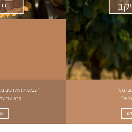
קב
יי
טברנקל
"סבלנות היא רכיב בעל
צלאל"
קראו עוד על י
נו
מי